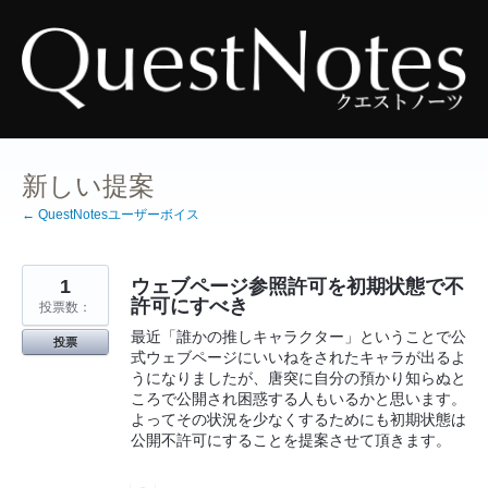
コ
ン
テ
ン
ツ
へ
ス
キ
ッ
プ
新しい提案
← QuestNotesユーザーボイス
1
ウェブページ参照許可を初期状態で不
許可にすべき
投票数：
最近「誰かの推しキャラクター」ということで公
投票
式ウェブページにいいねをされたキャラが出るよ
うになりましたが、唐突に自分の預かり知らぬと
ころで公開され困惑する人もいるかと思います。
よってその状況を少なくするためにも初期状態は
公開不許可にすることを提案させて頂きます。