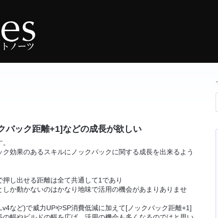
クバック距離+1]などの成長が欲しい
す。
ック効果のあるスキルにノックバックに関する成長を出来るよう
で押し出せる距離は全て共通して1であり
としか動かないのはかなり地味で活用の機会があまりありませ
v4など)で威力UPやSP消費低減に加えて[ノックバック距離+1]
長の幅やビルドの幅を広げ、活用の機会も多くなるのではと思い