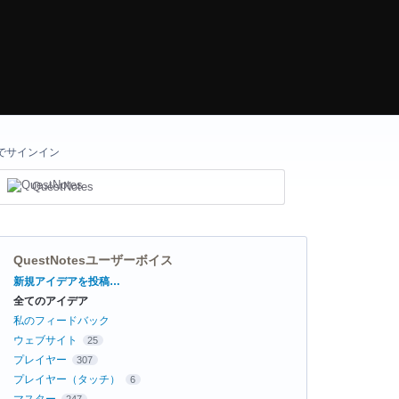
でサインイン
QuestNotes
QuestNotesユーザーボイス
カ
新規アイデアを投稿…
テ
全てのアイデア
ゴ
リ
私のフィードバック
ウェブサイト
25
プレイヤー
307
プレイヤー（タッチ）
6
マスター
247