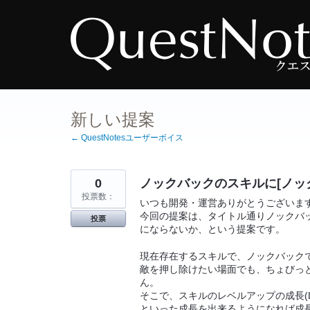
コ
ン
テ
ン
ツ
へ
ス
キ
ッ
プ
新しい提案
← QuestNotesユーザーボイス
0
ノックバックのスキルに[ノッ
投票数：
いつも開発・運営ありがとうございま
今回の提案は、タイトル通りノックバ
投票
にならないか、という提案です。
現在存在するスキルで、ノックバック
敵を押し除けたい場面でも、ちょびっ
ん。
そこで、スキルのレベルアップの成長(L
といった成長を出来るようになれば成