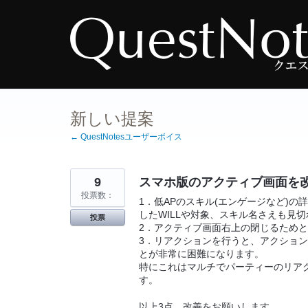
コ
ン
テ
ン
ツ
へ
ス
キ
ッ
プ
新しい提案
← QuestNotesユーザーボイス
9
スマホ版のアクティブ画面を
投票数：
1．低APのスキル(エンゲージなど)
したWILLや対象、スキル名さえも見
投票
2．アクティブ画面右上の閉じるため
3．リアクションを行うと、アクショ
とが非常に困難になります。
特にこれはマルチでパーティーのリア
す。
以上3点、改善をお願いします…