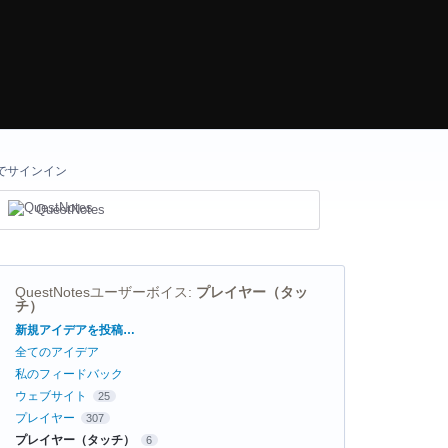
でサインイン
QuestNotes
QuestNotesユーザーボイス
:
プレイヤー（タッ
チ）
カ
新規アイデアを投稿…
テ
全てのアイデア
ゴ
リ
私のフィードバック
ウェブサイト
25
プレイヤー
307
プレイヤー（タッチ）
6