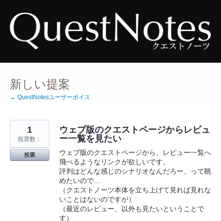
コ
ン
テ
ン
ツ
へ
ス
キ
ッ
プ
新しい提案
← QuestNotesユーザーボイス
1
ウェブ版のクエストページからレビュ
ー一覧を見たい
投票数：
ウェブ版のクエストページから、レビュー一覧へ
投票
飛べるようなリンクが欲しいです。
評判はどんな感じのシナリオなんだろー、って眺
めたいので…
（クエストノーツ本体を立ち上げて見れば見れな
いことはないのですが）
（最近のレビュー、以外も見たいということで
す）