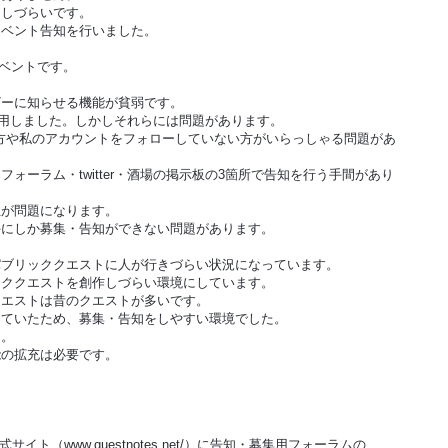
をしづらいです。
ベント告知を行いました。
イベントです。
ザーに知らせる機能が貧弱です。
を利用しました。しかしそれらには問題があります。
持ちでない方や私のアカウントをフォローしていない方がいらっしゃる問題があ
ォーラム・twitter・酒場の掲示板の3箇所で告知を行う手間があり
が問題になります。
手にしか募集・告知ができない問題があります。
ブリッククエストに人が行きづらい状況になっています。
ッククエストを創作しづらい環境にしています。
クエストは昔のクエストが多いです。
していたため、募集・告知をしやすい環境でした。
ん。
の拡充は必要です。
。
ト（www.questnotes.net/）に告知・募集用フォーラムの