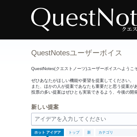
コ
ン
テ
ン
ツ
へ
ス
キ
ッ
プ
QuestNotesユーザーボイス
QuestNotes(クエストノーツ)ユーザーボイスへようこ
ぜひあなたがほしい機能や要望を提案してください。
また、ほかの人が提案であなたも重要だと思う提案が
投票の多い提案はぜひとも実装できるよう、今後の開
新しい提案
アイデアを入力してください
654
ホット
アイデア
トップ
新
カテゴリ
見