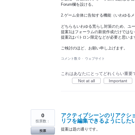
Forum欄を設ける。
2.ゲーム全体に告知する機能（いわゆる
どちらもいわゆる荒らし対策のため、ユー
提案1はフォーラムの新規作成だけではな
提案2はパトロン限定などが必要と思いま
ご検討のほど、お願い申し上げます。
コメント数 0
·
ウェブサイト
これはあなたにとってどれくらい重要
Not at all
Important
0
アクティブシーンのリアクシ
リフを編集できるようにした
投票数：
提案は題の通りです。
投票