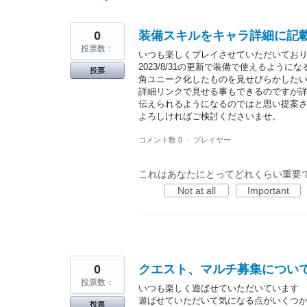
つ
か
っ
た
0
装備スキルをキャラ詳細に記
結
投票数：
果
いつも楽しくプレイさせていただいてお
2023/8/31の更新で装備で使えるよ
投票
角ユニーク化したものを見せびらかした
詳細リンクで見せる事もできるのですが
伝えられるようになるのではと思い提案
よろしければご検討くださいませ。
コメント数 0
·
プレイヤー
これはあなたにとってどれくらい重要
Not at all
Important
0
クエスト、マルチ募集につい
投票数：
いつも楽しく遊ばせていただいています
遊ばせていただいて気になる点がいくつ
投票