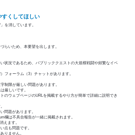
やすくしてほしい
//」を消しています。
りづらいため、本要望を出します。
い状況であるため、パブリッククエストの大規模戦闘や頻繁なイベ
）フォーラム（3）チャットがあります。
文字制限が厳しい問題があります。
限は厳しいです。
トのウェブページのURLを掲載するやり方が簡単で詳細に説明でき
す。
い問題があります。
/）のForum欄は不具合報告が一緒に掲載されます。
ら消えます。
い点も問題です。
がありません。