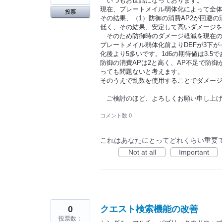
いつもお世話になっております。
現在、プレートメイル弱体化によって全体
投票
その結果、（1）防御の消費AP2が回避の
低く、その結果、安定して高いダメージ
そのため防御時のダメージ軽減を現在のDEF
プレートメイル弱体化前よりDEFが3下
化後より5多いです。1d6の期待値は3.
防御の消費APは2と高く、AP不足で防
っても問題ないと考えます。
そのうえで乱数を使用することでダメー
ご検討のほど、よろしくお願い申し上げ
コメント数 0
これはあなたにとってどれくらい重要
Not at all
Important
0
クエスト検索機能の改善
投票数：