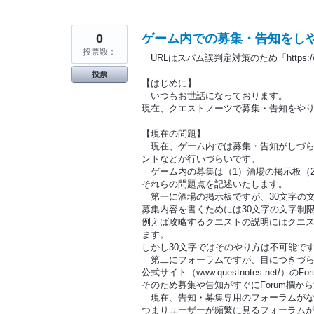
0
ゲーム内での募集・告知をし
投票数：
URLはスパム誤判定対策のため「https:
投票
【はじめに】
いつもお世話になっております。
現在、クエストノーツで募集・告知をや
【現在の問題】
現在、ゲーム内では募集・告知がしづら
ントなどが行いづらいです。
ゲーム内の募集は（1）酒場の掲示板（2
それらの問題点を記述いたします。
第一に酒場の掲示板ですが、30文字の
募集内容を書くためには30文字の文字制
例えば攻略するクエストの説明にはクエス
ます。
しかし30文字ではそのやり方は不可能で
第二にフォーラムですが、目につきづら
公式サイト（www.questnotes.net
そのため募集や告知がすぐにForum欄か
現在、告知・募集専用のフォーラムがな
つまりユーザーが頻繁に見るフォーラム