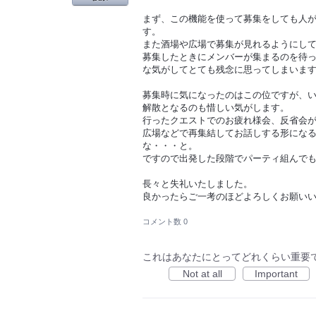
まず、この機能を使って募集をしても人
す。
また酒場や広場で募集が見れるようにし
募集したときにメンバーが集まるのを待
な気がしてとても残念に思ってしまいま
募集時に気になったのはこの位ですが、
解散となるのも惜しい気がします。
行ったクエストでのお疲れ様会、反省会
広場などで再集結してお話しする形にな
な・・・と。
ですので出発した段階でパーティ組んで
長々と失礼いたしました。
良かったらご一考のほどよろしくお願い
コメント数 0
これはあなたにとってどれくらい重要
Not at all
Important