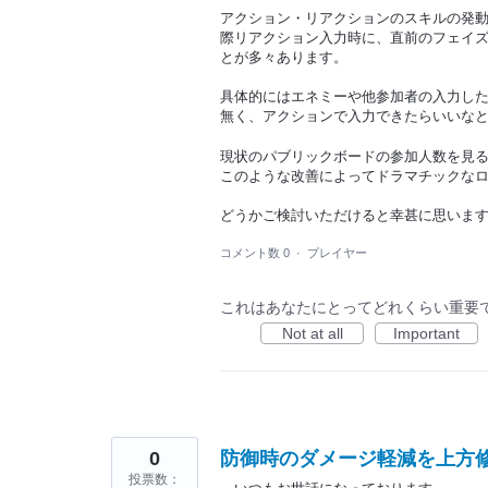
アクション・リアクションのスキルの発
際リアクション入力時に、直前のフェイ
とが多々あります。
具体的にはエネミーや他参加者の入力し
無く、アクションで入力できたらいいな
現状のパブリックボードの参加人数を見る
このような改善によってドラマチックな
どうかご検討いただけると幸甚に思いま
コメント数 0
·
プレイヤー
これはあなたにとってどれくらい重要
Not at all
Important
0
防御時のダメージ軽減を上方
投票数：