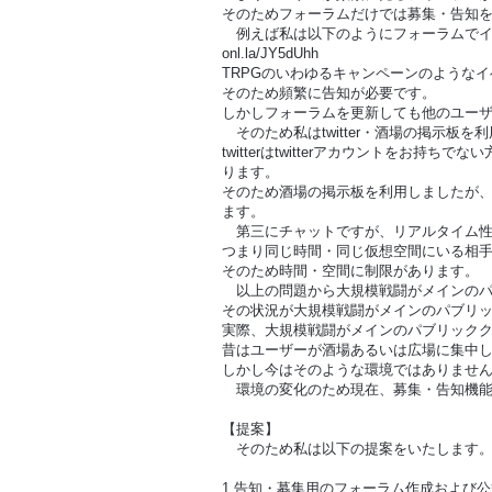
そのためフォーラムだけでは募集・告知
例えば私は以下のようにフォーラムでイ
onl.la/JY5dUhh
TRPGのいわゆるキャンペーンのような
そのため頻繁に告知が必要です。
しかしフォーラムを更新しても他のユー
そのため私はtwitter・酒場の掲示板
twitterはtwitterアカウントをお
ります。
そのため酒場の掲示板を利用しましたが、フ
ます。
第三にチャットですが、リアルタイム性
つまり同じ時間・同じ仮想空間にいる相
そのため時間・空間に制限があります。
以上の問題から大規模戦闘がメインのパ
その状況が大規模戦闘がメインのパブリ
実際、大規模戦闘がメインのパブリック
昔はユーザーが酒場あるいは広場に集中
しかし今はそのような環境ではありませ
環境の変化のため現在、募集・告知機能
【提案】
そのため私は以下の提案をいたします
1.告知・募集用のフォーラム作成および公式サイ