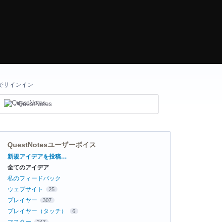
でサインイン
QuestNotes
QuestNotesユーザーボイス
カ
新規アイデアを投稿…
テ
全てのアイデア
ゴ
リ
私のフィードバック
ウェブサイト
25
プレイヤー
307
プレイヤー（タッチ）
6
マスター
247