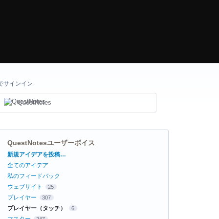
でサインイン
QuestNotes
QuestNotesユーザーボイス
カ
新規アイデアを投稿…
テ
全てのアイデア
ゴ
リ
私のフィードバック
ウェブサイト
25
プレイヤー
307
プレイヤー（タッチ）
6
マスター
247