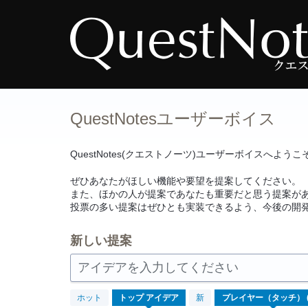
コ
ン
テ
ン
ツ
へ
ス
キ
ッ
プ
QuestNotesユーザーボイス
QuestNotes(クエストノーツ)ユーザーボイスへようこ
ぜひあなたがほしい機能や要望を提案してください。
また、ほかの人が提案であなたも重要だと思う提案が
投票の多い提案はぜひとも実装できるよう、今後の開
新しい提案
アイデアを入力してください
既
ホット
トップ
アイデア
新
存